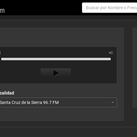
Use
Audio
Up/Down
Player
Arrow
keys
to
increase
or
calidad
decrease
Santa Cruz de la Sierra 96.7 FM
volume.